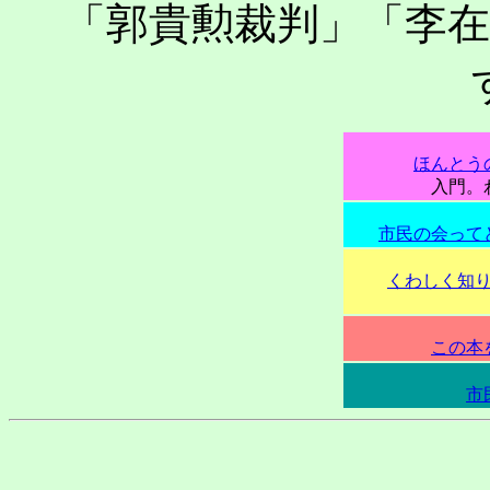
「郭貴勲裁判」「李
ほんとう
入門。わか
市民の会って
くわしく知
この本
市