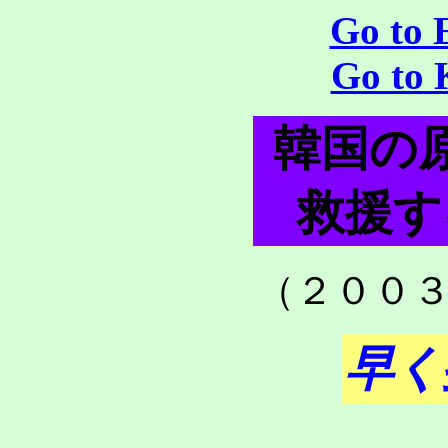
Go to 
Go to 
韓国の
救援す
（２００
早く