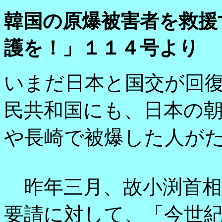
韓国の原爆被害者を救援
護を！」１１４号より
いまだ日本と国交が回
民共和国にも、日本の
や長崎で被爆した人が
昨年三月、故小渕首相
要請に対して、「今世