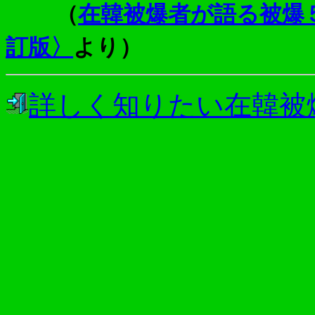
（
在韓被爆者が語る被爆
訂版〉
より）
詳しく知りたい在韓被