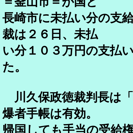
＝釜山市＝が国と
長崎市に未払い分の支
裁は２６日、未払
い分１０３万円の支払
た。
川久保政徳裁判長は「
爆者手帳は有効。
帰国しても手当の受給