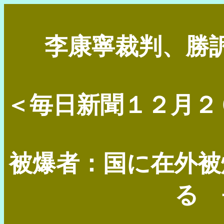
李康寧裁判、勝訴
＜毎日新聞１２月２６日＞ (
被爆者：国に在外被
る 