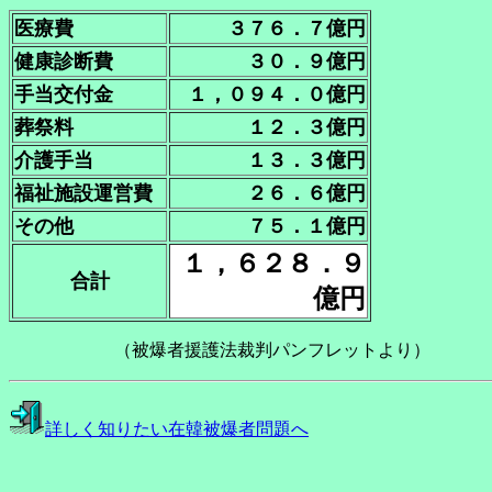
医療費
３７６．７億円
健康診断費
３０．９億円
手当交付金
１，０９４．０億円
葬祭料
１２．３億円
介護手当
１３．３億円
福祉施設運営費
２６．６億円
その他
７５．１億円
１，６２８．９
合計
億円
（被爆者援護法裁判パンフレットより）
詳しく知りたい在韓被爆者問題へ