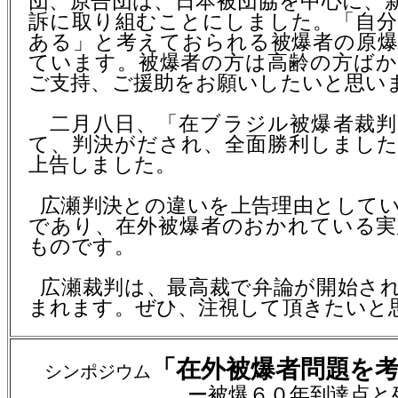
団、原告団は、日本被団協を中心に、
訴に取り組むことにしました。「自分
ある」と考えておられる被爆者の原爆
ています。被爆者の方は高齢の方ばか
ご支持、ご援助をお願いしたいと思い
二月八日、「在ブラジル被爆者裁判
て、判決がだされ、全面勝利しました
上告しました。
広瀬判決との違いを上告理由として
であり、在外被爆者のおかれている実
ものです。
広瀬裁判は、最高裁で弁論が開始さ
まれます。ぜひ、注視して頂きたいと
「在外被爆者問題を
シンポジウム
ー被爆６０年到達点と