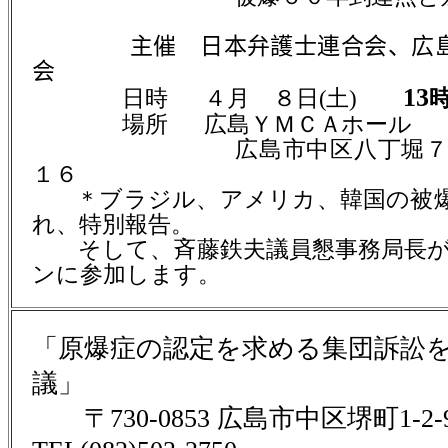
主催 日本弁護士連合会、広
会
13
日時
４月 ８日
(
土
)
場所
広島ＹＭＣＡホール
広島市中区八丁堀７－
１６
＊ブラジル、アメリカ、韓国の被
れ、特別報告。
そして、斉藤鉄夫議員懇事務局長が
ンに参加します。
「原爆症の認定を求める集団訴訟
議」
〒730-0853 広島市中区堺町1-2-9