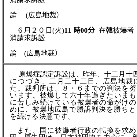
第４回
論
(
広島地裁）
６月２０日
(火
)
11
時
00
分
在韓被爆者
消請求訴訟
第６回
論
(
広島地裁）
原爆症認定訴訟は、昨年、十二月十
につづき、二月二十二日、広島地裁
た。裁判所は、８・６までの判決を努
います。被爆して六十年過ぎたいまも
に苦しみ続けている被爆者の命がけの
めに、被爆地広島で勝訴判決を勝ちと
を続ける決意です。
また、国に被爆者行政の転換を求め