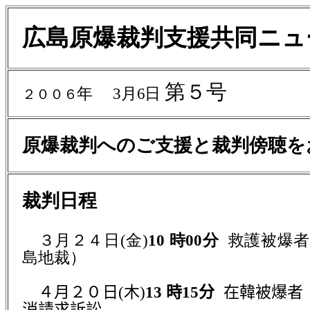
広島原爆裁判支援共同ニュ
第５号
年
3
月
6
日
２００６
原爆裁判へのご支援と裁判傍聴を
裁判日程
３月２４日
(
金
)
10
時
00
分
救護被爆者
島地裁）
４月２０日
(
木
)
13
時
15
分
在韓被爆者
消請求訴訟